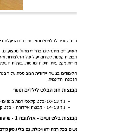
בית הספר לבלט ולמחול מודרני בהפעלת דינה
השיעורים מתנהלים בחדרי מחול מקצועיים, ממזוג
קבוצות קטנות לקידום יעיל של התלמידות והת
מורות מקצועיות ותיקות ומנוסות, בעלות השכ
הלימודים בגישה ייחודית המבוססת על הבנת ה
הנכונה והדינמית.
קבוצות חוג הבלט לילדים ונוער
גיל 10-13-בלט קלאסי רמת בינוניים-שני שיעורים בשבוע בימים ו' ו-ה' בבית הספר עירוני א'. מורה:דינה חינקיס
גיל 14-18 - קבוצת איזדורה - בלט קלאסי ומחול מודרני שלושה שיעורים בשבוע, בבית הספר עירוני א'. מורות: אפרת פיטוסי ודינה חינקיס.
קבוצות בלט נשים - אולנובה 1 - שיעור אחד בשבוע ביום ב', בשעה 18:45-2015, באולם הספורט של עירוני א'.
נשים בכל רמת ידע ויכולת, גם בלי ניסיון קוד