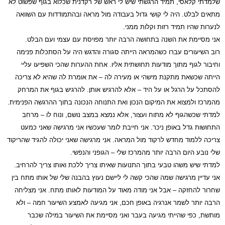
שלמדתי קלאסי, תמיד הרגשתי שיש לי ראש של רקדנית שכלוא בגוף שפשוט לא
מתאים לבלט. היה לי קושי גדול בעבודה מול מראה ובהתמודדות עם השוואה
לנערות שהיו תמיד רזות וקלות ממני.
אני מסיימת את השנה בתחושה הרבה יותר מפויסת עם עצמי ועם הבלט.
רוב השיעורים עברו כשהמראה הייתה סגורה והדגש היה על הסתכלות פנימה
וחיבור לגוף מתוך מודעות תחושתית אליו. אחת ההערות שהכי השפיעו עליי
הייתה שכשאת מתקנת מישהי או מעירה לה – את אומרת לה שהיא לא צריכה
להסתכל על הרגל או על היד – אלא להרגיש אותן. להרגיש בגוף את המרחק
מהמרכז ולמצוא את המיקום הנכון ואת התנוחה הנכונה בתוך ההרגשה הפנימית.
למדתי שכשהגוף לא מתוח ועצור, אלא נמצא במצב נושם, ונוח לו – מרחב
התחושות גדל באופן ניכר. אני חייבת לומר שעכשיו אני מרגישה שאני כמעט
צריכה ללמוד מחדש לרקוד מול המראה. אני מרגישה שאני יכולה להגיד שהריקוד
שלי נובע היום הרבה יותר מהמרכז שלי – הגופני והנפשי.
למדתי שיש משהו טבעי בתוך התנועות שאיתו צריך ללכת ואותו צריך להרחיב.
אני עדיין מרגישה שמה שהכי קשה לי ליישם נעוץ בהבנה שלי של אותו מתח בין
שחרור להחזקה – אבל אני מודה מאוד על המודעות לאותו מתח. אני מצליחה
הרבה יותר לשמר אנרגיה באופן חכם, אני מגיעה לאמצע השיעור חמה – ולא
מותשת, כפי שהייתי מגיעה בעבר ואני מסיימת את השיעור במילה שכבר