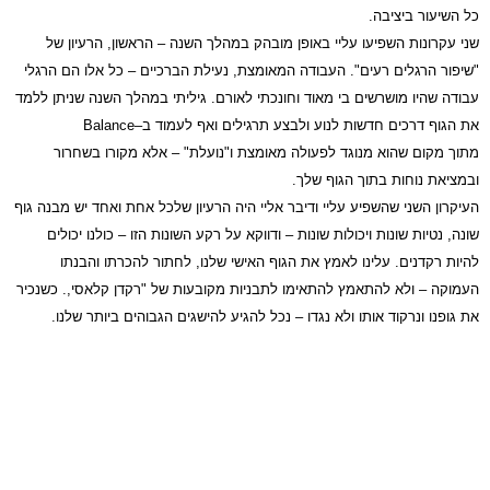
כל השיעור ביציבה.
שני עקרונות השפיעו עליי באופן מובהק במהלך השנה – הראשון, הרעיון של
"שיפור הרגלים רעים". העבודה המאומצת, נעילת הברכיים – כל אלו הם הרגלי
עבודה שהיו מושרשים בי מאוד וחונכתי לאורם. גיליתי במהלך השנה שניתן ללמד
את הגוף דרכים חדשות לנוע ולבצע תרגילים ואף לעמוד ב–
Balance
מתוך מקום שהוא מנוגד לפעולה מאומצת ו"נועלת" – אלא מקורו בשחרור
ובמציאת נוחות בתוך הגוף שלך.
העיקרון השני שהשפיע עליי ודיבר אליי היה הרעיון שלכל אחת ואחד יש מבנה גוף
שונה, נטיות שונות ויכולות שונות – ודווקא על רקע השונות הזו – כולנו יכולים
להיות רקדנים. עלינו לאמץ את הגוף האישי שלנו, לחתור להכרתו והבנתו
העמוקה – ולא להתאמץ להתאימו לתבניות מקובעות של "רקדן קלאסי,. כשנכיר
את גופנו ונרקוד אותו ולא נגדו – נכל להגיע להישגים הגבוהים ביותר שלנו.